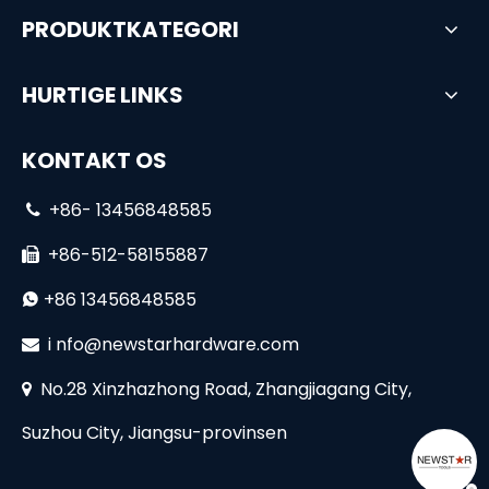
PRODUKTKATEGORI
HURTIGE LINKS
KONTAKT OS
+86- 13456848585

+86-512-58155887

+86 13456848585

i
nfo@newstarhardware.com

No.28 Xinzhazhong Road, Zhangjiagang City,

Suzhou City, Jiangsu-provinsen