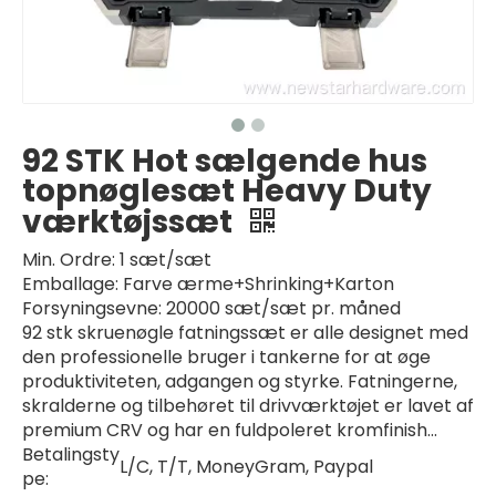
92 STK Hot sælgende hus
topnøglesæt Heavy Duty
værktøjssæt
Min. Ordre:
1 sæt/sæt
Emballage:
Farve ærme+Shrinking+Karton
Forsyningsevne:
20000 sæt/sæt pr. måned
92 stk skruenøgle fatningssæt er alle designet med
den professionelle bruger i tankerne for at øge
produktiviteten, adgangen og styrke. Fatningerne,
skralderne og tilbehøret til drivværktøjet er lavet af
premium CRV og har en fuldpoleret kromfinish...
Betalingsty
L/C, T/T, MoneyGram, Paypal
pe: