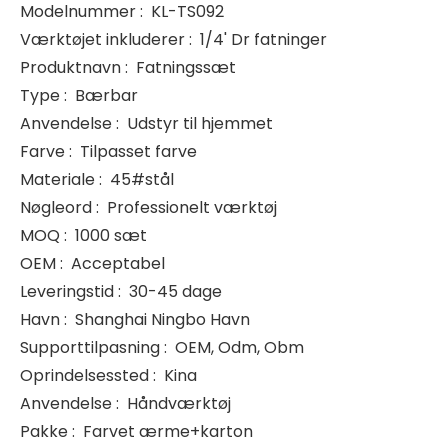
Modelnummer
:
KL-TS092
Værktøjet inkluderer
:
1/4' Dr fatninger
Produktnavn
:
Fatningssæt
Type
:
Bærbar
Anvendelse
:
Udstyr til hjemmet
Farve
:
Tilpasset farve
Materiale
:
45#stål
Nøgleord
:
Professionelt værktøj
MOQ
:
1000 sæt
OEM
:
Acceptabel
Leveringstid
:
30-45 dage
Havn
:
Shanghai Ningbo Havn
Supporttilpasning
:
OEM, Odm, Obm
Oprindelsessted
:
Kina
Anvendelse
:
Håndværktøj
Pakke
:
Farvet ærme+karton