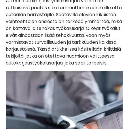
Oikean autokorjaustyökalusarjan valinta on
ratkaiseva päätös sekä ammattimekaanikoille että
autoalan harrastajille. Saatavilla olevien lukuisten
vaihtoehtojen ansiosta on tärkeää ymmärtää, mikä
on kattava ja tehokas työkalusarja. Oikeat työkalut
eivät ainoastaan ​​lisää tehokkuutta, vaan myös
varmistavat turvallisuuden ja tarkkuuden kaikissa
korjaustöissä. Tässä artikkelissa käsitellään kriittisiä
tekijöitä, jotka on otettava huomioon valittaessa
autokorjaustyökalusarjaa, joka sopii tarpeisiisi.