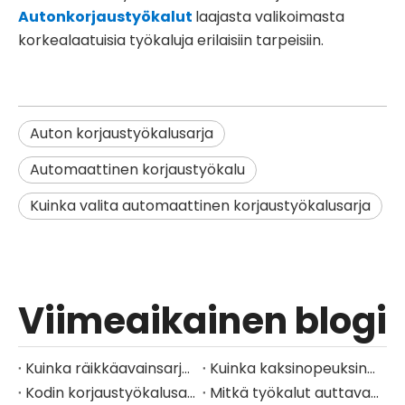
Autonkorjaustyökalut
laajasta valikoimasta
korkealaatuisia työkaluja erilaisiin tarpeisiin.
Auton korjaustyökalusarja
Automaattinen korjaustyökalu
Kuinka valita automaattinen korjaustyökalusarja
Viimeaikainen blogi
Kuinka räikkäavainsarjat suojataan korroosiolta?
Kuinka kaksinopeuksinen vaihteisto tukee erilaisia ​​poraustehtäviä?
Kodin korjaustyökalusarja päivittäiseen kunnossapitoon
Mitkä työkalut auttavat mekaanikkoja käsittelemään yleisiä kiinnikekokoja?