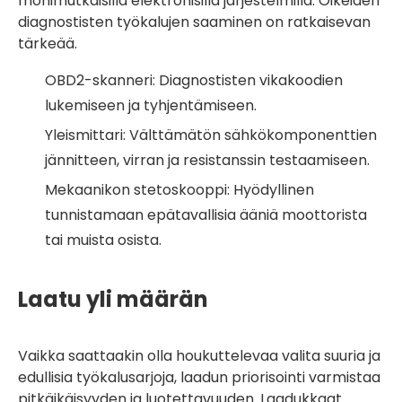
monimutkaisilla elektronisilla järjestelmillä. Oikeiden
diagnostisten työkalujen saaminen on ratkaisevan
tärkeää.
OBD2-skanneri: Diagnostisten vikakoodien
lukemiseen ja tyhjentämiseen.
Yleismittari: Välttämätön sähkökomponenttien
jännitteen, virran ja resistanssin testaamiseen.
Mekaanikon stetoskooppi: Hyödyllinen
tunnistamaan epätavallisia ääniä moottorista
tai muista osista.
Laatu yli määrän
Vaikka saattaakin olla houkuttelevaa valita suuria ja
edullisia työkalusarjoja, laadun priorisointi varmistaa
pitkäikäisyyden ja luotettavuuden. Laadukkaat