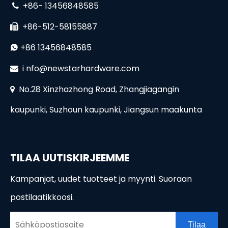
+86- 13456848585

+86-512-58155887

+86 13456848585

i
nfo@newstarhardware.com

No.28 Xinzhazhong Road, Zhangjiagangin

kaupunki, Suzhoun kaupunki, Jiangsun maakunta
TILAA UUTISKIRJEEMME
Kampanjat, uudet tuotteet ja myynti. Suoraan
postilaatikkoosi.
Tilaa