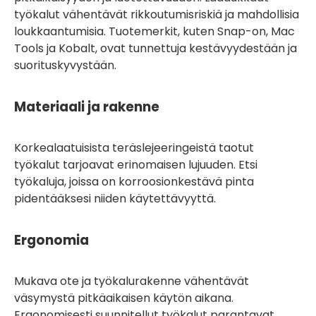
työkalut vähentävät rikkoutumisriskiä ja mahdollisia
loukkaantumisia. Tuotemerkit, kuten Snap-on, Mac
Tools ja Kobalt, ovat tunnettuja kestävyydestään ja
suorituskyvystään.
Materiaali ja rakenne
Korkealaatuisista teräslejeeringeistä taotut
työkalut tarjoavat erinomaisen lujuuden. Etsi
työkaluja, joissa on korroosionkestävä pinta
pidentääksesi niiden käytettävyyttä.
Ergonomia
Mukava ote ja työkalurakenne vähentävät
väsymystä pitkäaikaisen käytön aikana.
Ergonomisesti suunnitellut työkalut parantavat