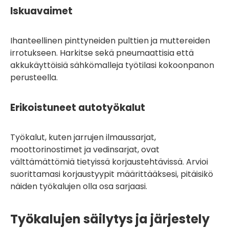
Iskuavaimet
Ihanteellinen pinttyneiden pulttien ja muttereiden
irrotukseen. Harkitse sekä pneumaattisia että
akkukäyttöisiä sähkömalleja työtilasi kokoonpanon
perusteella.
Erikoistuneet autotyökalut
Työkalut, kuten jarrujen ilmaussarjat,
moottorinostimet ja vedinsarjat, ovat
välttämättömiä tietyissä korjaustehtävissä. Arvioi
suorittamasi korjaustyypit määrittääksesi, pitäisikö
näiden työkalujen olla osa sarjaasi.
Työkalujen säilytys ja järjestely