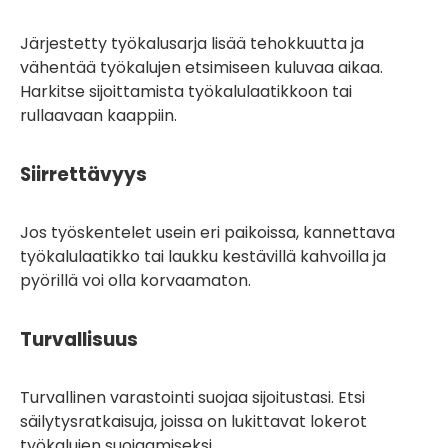
Järjestetty työkalusarja lisää tehokkuutta ja
vähentää työkalujen etsimiseen kuluvaa aikaa.
Harkitse sijoittamista työkalulaatikkoon tai
rullaavaan kaappiin.
Siirrettävyys
Jos työskentelet usein eri paikoissa, kannettava
työkalulaatikko tai laukku kestävillä kahvoilla ja
pyörillä voi olla korvaamaton.
Turvallisuus
Turvallinen varastointi suojaa sijoitustasi. Etsi
säilytysratkaisuja, joissa on lukittavat lokerot
työkalujen suojaamiseksi.