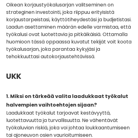
Oikean korjaustyökalusarjan valitseminen on
strateginen investointi, joka riippuu erityisistä
korjaustarpeistasi, käyttötiheydestäsi ja budjetistasi.
Laadun asettaminen määrän edelle varmistaa, että
työkalusi ovat luotettavia ja pitkäikäisiä. Ottamalla
huomioon tässä oppaassa kuvatut tekijät voit koota
työkalusarjan, joka parantaa kykyjäsi ja
tehokkuuttasi autokorjaustehtävissä.
UKK
1. Miksi on tärkeää valita laadukkaat työkalut
halvempien vaihtoehtojen sijaan?
Laadukkaat työkalut tarjoavat kestävyyttä,
luotettavuutta ja turvallisuutta. Ne vähentävät
työkaluvian riskiä, ​​joka voi johtaa loukkaantumiseen
tai ajoneuvon osien vaurioitumiseen.