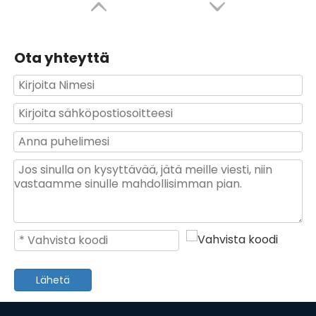
Ota yhteyttä
Auton polkupyörän korjaussarja 40 kpl hylsyavainsarja
Automaattinen korjaustyökalusarja hylsyavainsarjan työkalut
Lähetä