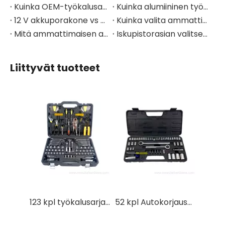
Kuinka OEM-työkalusarjaprojekti siirtyy suunnittelusta tuotantoon?
Kuinka alumiininen työkalukärrykotelo parantaa mobiilityökalujen säilytystä
12 V akkuporakone vs sähköinen ruuvimeisseli: kumpi valita?
Kuinka valita ammattimainen eristetty työkalusarja sähkötöihin
Mitä ammattimaisen autokorjaustyökalusarjan pitäisi sisältää?
Iskupistorasian valitseminen automaattiseen korjaukseen
Liittyvät tuotteet
123 kpl työkalusarja kotitalouksien ja kevyiden autojen All-in-One | Monitoiminen korjaussarja hiiliteräksestä
52 kpl Autokorjauskäsityökalusarjan pistokesarja autonvalmistajalle