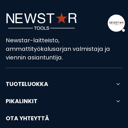
146 kpl Professional Socket Set Auto Repair Tools set
59 KPL 1/4 Socket Set Auto Repair Tool Set
Newstar-laitteisto,
ammattityökalusarjan valmistaja ja
viennin asiantuntija.
TUOTELUOKKA
PIKALINKIT
OTA YHTEYTTÄ