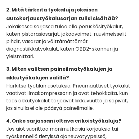
2. Mitä tärkeitä työkaluja jokaisen
autokorjaustyökalusarjan tulisi sisältää?
Jokaisessa sarjassa tulee olla peruskäsityökalut,
kuten pistorasiasarjat, jakoavaimet, ruuvimeisselit,
pihdit, vasarat ja välttämättömät
diagnostiikkatyökalut, kuten OBD2-skanneri ja
yleismittari.
3. Miten valitsen paineilmatyökalujen ja
akkutyökalujen välillä?
Harkitse työtilan asetuksia. Pneumaattiset työkalut
vaativat ilmakompressorin ja ovat tehokkaita, kun
taas akkutyökalut tarjoavat liikkuvuutta ja sopivat,
jos sinulla ei ole pääsyä paineilmalle.
4. Onko sarjassani oltava erikoistyökaluja?
Jos aiot suorittaa monimutkaisia ​​korjauksia tai
työskennellä tietyissä ajoneuvotyypeissä,