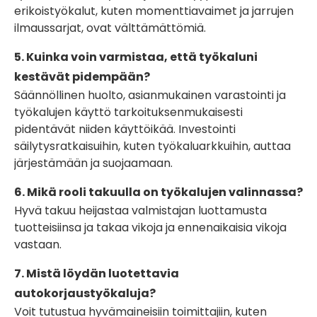
erikoistyökalut, kuten momenttiavaimet ja jarrujen
ilmaussarjat, ovat välttämättömiä.
5. Kuinka voin varmistaa, että työkaluni
kestävät pidempään?
Säännöllinen huolto, asianmukainen varastointi ja
työkalujen käyttö tarkoituksenmukaisesti
pidentävät niiden käyttöikää. Investointi
säilytysratkaisuihin, kuten työkaluarkkuihin, auttaa
järjestämään ja suojaamaan.
6. Mikä rooli takuulla on työkalujen valinnassa?
Hyvä takuu heijastaa valmistajan luottamusta
tuotteisiinsa ja takaa vikoja ja ennenaikaisia ​​vikoja
vastaan.
7. Mistä löydän luotettavia
autokorjaustyökaluja?
Voit tutustua hyvämaineisiin toimittajiin, kuten