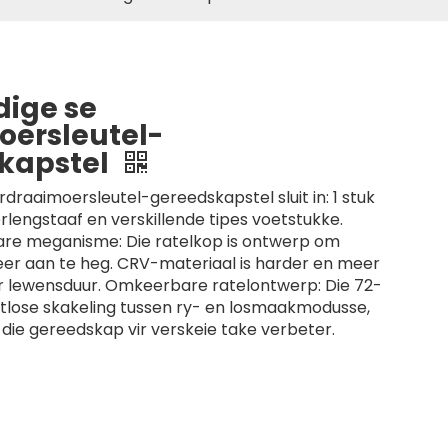
ige se
ersleutel-
kapstel
raaimoersleutel-gereedskapstel sluit in: 1 stuk
erlengstaaf en verskillende tipes voetstukke.
e meganisme: Die ratelkop is ontwerp om
er aan te heg. CRV-materiaal is harder en meer
er lewensduur. Omkeerbare ratelontwerp: Die 72-
atlose skakeling tussen ry- en losmaakmodusse,
 die gereedskap vir verskeie take verbeter.