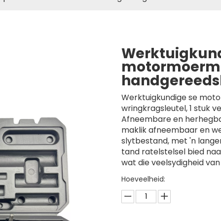
Werktuigkund
motormoermo
handgereeds
Werktuigkundige se motord
wringkragsleutel, 1 stuk v
Afneembare en herhegbar
maklik afneembaar en we
slytbestand, met 'n lang
tand ratelstelsel bied na
wat die veelsydigheid van
Hoeveelheid: