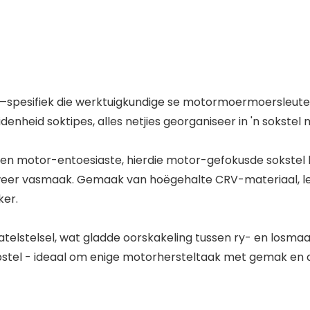
pesifiek die werktuigkundige se motormoermoersleutelge
idenheid soktipes, alles netjies georganiseer in 'n sokste
s en motor-entoesiaste, hierdie motor-gefokusde sokste
weer vasmaak. Gemaak van hoëgehalte CRV-materiaal, le
ker.
atelstelsel, wat gladde oorskakeling tussen ry- en losm
pstel - ideaal om enige motorhersteltaak met gemak en 