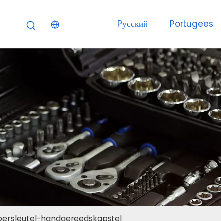
Pусский
Portugees
ersleutel-handgereedskapstel