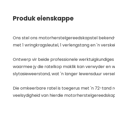
Produk eienskappe
Ons stel ons motorherstelgereedskapstel bekend—s
met 1 wringkragsleutel, 1 verlengstang en 'n verske
Ontwerp vir beide professionele werktuigkundige
waarmee jy die ratelkop maklik kan verwyder en 
slytasieweerstand, wat 'n langer lewensduur verse
Die omkeerbare ratel is toegerus met 'n 72-tand r
veelsydigheid van hierdie motorherstelgereedska