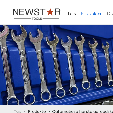
Tuis
Produkte
Oo
Tuis
»
Produkte
»
Outomatiese herstelgereedsk