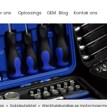
r ons
Oplossings
OEM
Blog
Kontak ons
ap
»
Soksleutelstel
»
Werktuigkundige se motormoermo