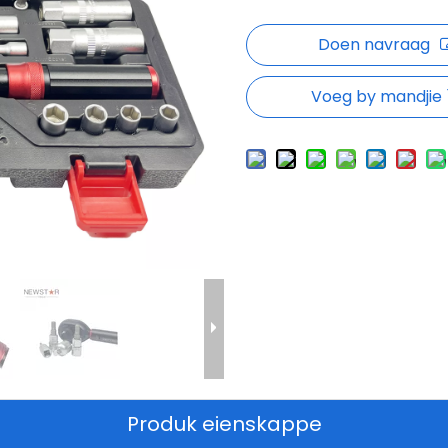
Doen navraag
Voeg by mandjie
Produk eienskappe