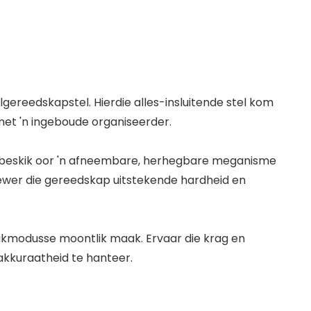
reedskapstel. Hierdie alles-insluitende stel kom
l met 'n ingeboude organiseerder.
l beskik oor 'n afneembare, herhegbare meganisme
wer die gereedskap uitstekende hardheid en
aakmodusse moontlik maak. Ervaar die krag en
akkuraatheid te hanteer.