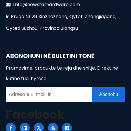
i
nfo@newstarhardware.com

Rruga Nr.28 Xinzhazhong, Qyteti Zhangjiagang,

Qyteti Suzhou, Provinca Jiangsu
ABONOHUNI NË BULETINI TONË
Promovime, produkte të reja dhe shitje. Direkt në
kutinë tuaj hyrëse.
Abonohu
Facebook