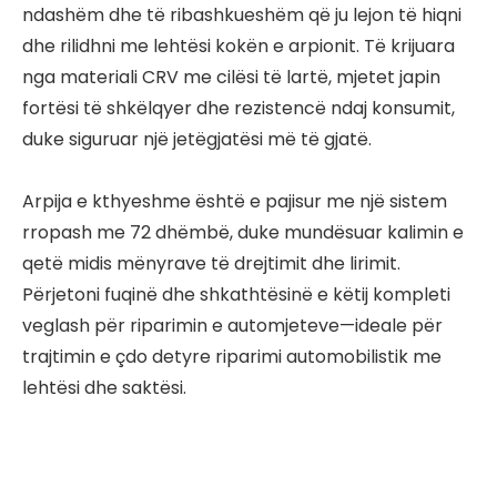
ndashëm dhe të ribashkueshëm që ju lejon të hiqni
dhe rilidhni me lehtësi kokën e arpionit. Të krijuara
nga materiali CRV me cilësi të lartë, mjetet japin
fortësi të shkëlqyer dhe rezistencë ndaj konsumit,
duke siguruar një jetëgjatësi më të gjatë.
Arpija e kthyeshme është e pajisur me një sistem
rropash me 72 dhëmbë, duke mundësuar kalimin e
qetë midis mënyrave të drejtimit dhe lirimit.
Përjetoni fuqinë dhe shkathtësinë e këtij kompleti
veglash për riparimin e automjeteve—ideale për
trajtimin e çdo detyre riparimi automobilistik me
lehtësi dhe saktësi.