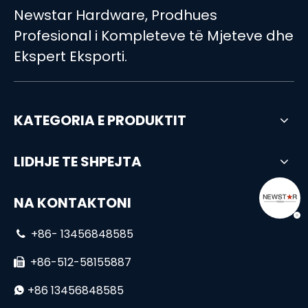
Newstar Hardware, Prodhues
Profesional i Kompleteve të Mjeteve dhe
Ekspert Eksporti.
KATEGORIA E PRODUKTIT
LIDHJE TE SHPEJTA
NA KONTAKTONI
+86- 13456848585

+86-512-58155887

+86 13456848585
