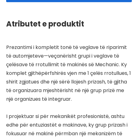
Atributet e produktit
Prezantimi i kompletit tonë të veglave të riparimit
të automjeteve—veçanërisht grupi i veglave të
çelësave të rrotullimit të makinës së Mechanic. Ky
komplet gjithëpërfshirës vjen me 1 çelës rrotullues, 1
shirit zgjatues dhe një sërë llojesh prizash, të gjitha
të organizuara mjeshtërisht në një grup prizë me
një organizues të integruar.
I projektuar si për mekanikët profesionistë, ashtu
edhe për entuziastët e makinave, ky grup prizash i
fokusuar në makinë përmban një mekanizëm të