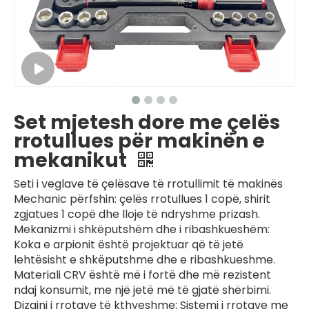
Set mjetesh dore me çelës
rrotullues për makinën e
mekanikut
Seti i veglave të çelësave të rrotullimit të makinës
Mechanic përfshin: çelës rrotullues 1 copë, shirit
zgjatues 1 copë dhe lloje të ndryshme prizash.
Mekanizmi i shkëputshëm dhe i ribashkueshëm:
Koka e arpionit është projektuar që të jetë
lehtësisht e shkëputshme dhe e ribashkueshme.
Materiali CRV është më i fortë dhe më rezistent
ndaj konsumit, me një jetë më të gjatë shërbimi.
Dizajni i rrotave të kthyeshme: Sistemi i rrotave me