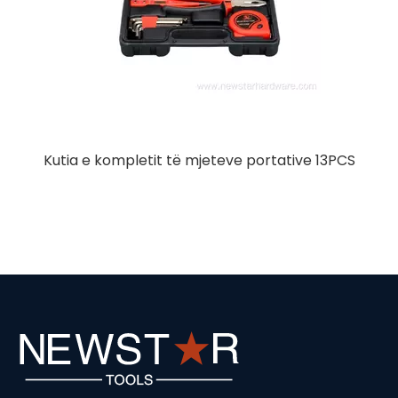
Komplet mjetesh shumëfunksionale 308 copë
Karrocë me këllëf alumini