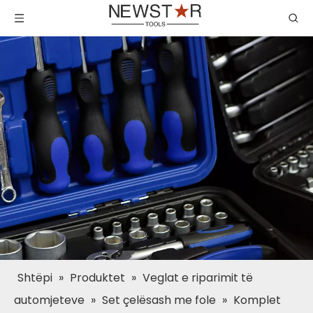
Shtëpi
»
Produktet
»
Veglat e riparimit të
automjeteve
»
Set çelësash me fole
»
Komplet