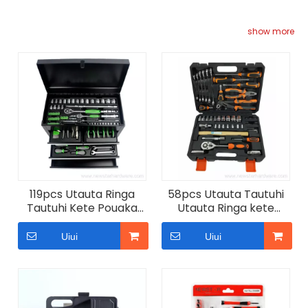
show more
119pcs Utauta Ringa
58pcs Utauta Tautuhi
Tautuhi Kete Pouaka
Utauta Ringa kete
Pouaka
taputapu whare
Whakataumaha
Uiui
Uiui