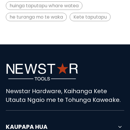
huinga taputapu whare watea
he turanga mo te waka
Kete taputapu
Newstar Hardware, Kaihanga Kete
Utauta Ngaio me te Tohunga Kaweake.
KAUPAPA HUA