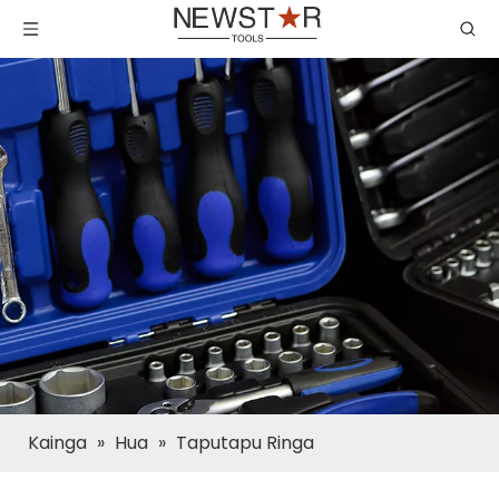
Kainga
»
Hua
»
Taputapu Ringa