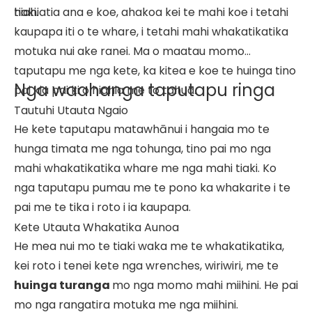
tiaki.
hiahiatia ana e koe, ahakoa kei te mahi koe i tetahi
kaupapa iti o te whare, i tetahi mahi whakatikatika
motuka nui ake ranei. Ma o maatau momo
taputapu me nga kete, ka kitea e koe te huinga tino
Nga waahanga taputapu ringa
pai kia pai ki o hiahia me to tahua.
Tautuhi Utauta Ngaio
He kete taputapu matawhānui i hangaia mo te
hunga timata me nga tohunga, tino pai mo nga
mahi whakatikatika whare me nga mahi tiaki. Ko
nga taputapu pumau me te pono ka whakarite i te
pai me te tika i roto i ia kaupapa.
Kete Utauta Whakatika Aunoa
He mea nui mo te tiaki waka me te whakatikatika,
kei roto i tenei kete nga wrenches, wiriwiri, me te
huinga turanga
mo nga momo mahi miihini. He pai
mo nga rangatira motuka me nga miihini.