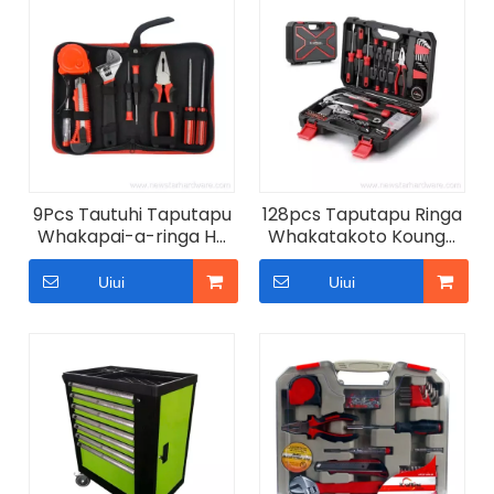
9Pcs Tautuhi Taputapu
128pcs Taputapu Ringa
Whakapai-a-ringa He
Whakatakoto Kounga
huinga putea taputapu
Teitei Taputapu
Taputapu DIY
Uiui
Uiui