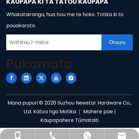
KAUPAPA KI TA TATOU KAUPAPA
Whakatairanga, hua hou me te hoko. Totika ki to
pouakaroto.
Ohauru
Pukamata
Mana pupuri ©
2026
Suzhou Newstar Hardware Co.,
Ltd. Katoa nga Motika.｜
Mahere pae
|
Kaupapahere Tūmataiti
info@newstarhardware.com
+86- 15888850335
+86-512-58155887
+86 15888850335