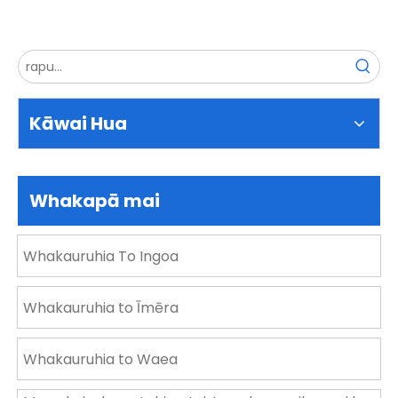
Kāwai Hua
Whakapā mai