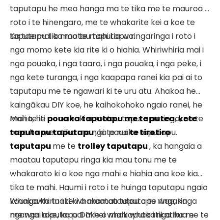
taputapu he mea hanga ma te tika me te mauroa i
roto i te hinengaro, me te whakarite kei a koe te
taputapu tika mo te mahi i ia wa.
Ka tae mai a maatau taputapu ringaringa i roto i
nga momo kete kia rite ki o hiahia. Whiriwhiria mai i
nga pouaka, i nga taara, i nga pouaka, i nga peke, i
nga kete turanga, i nga kaapapa ranei kia pai ai to
taputapu me te ngawari ki te uru atu. Ahakoa he
kaingākau DIY koe, he kaihokohoko ngaio ranei, he
maha, he pono hoki a matou taputapu ringa, na te
Mai i te iti
pouaka taputapu me te putea
,
kete
mea he mea tika mo nga pouaka taputapu.
taputapu taputapu
, ki te nui
te tirotiro
taputapu
me te
trolley taputapu
, ka hangaia a
maatau taputapu ringa kia mau tonu me te
whakarato ki a koe nga mahi e hiahia ana koe kia
tika te mahi. Haumi i roto i te huinga taputapu ngaio
kounga ka tu i te whakamatautau o te waa, ka
Whakawhirinaki ki a maatau taputapu ringaringa
ngawari ake, ka pai ake o mahi whakatikatika me te
me nga taputapu DIY hei whakaputa i nga hua e