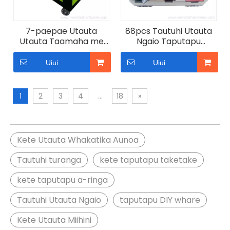
7-paepae Utauta
88pcs Tautuhi Utauta
Utauta Taamaha me
Ngaio Taputapu
nga Utauta Ringa
Taputapu Whare
Uiui
Uiui
1
2
3
4
...
18
»
Kete Utauta Whakatika Aunoa
Tautuhi turanga
kete taputapu taketake
kete taputapu a-ringa
Tautuhi Utauta Ngaio
taputapu DIY whare
Kete Utauta Miihini