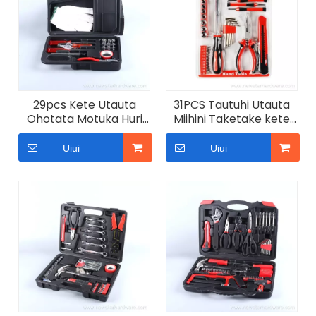
29pcs Kete Utauta
31PCS Tautuhi Utauta
Ohotata Motuka Huri
Miihini Taketake kete
Utauta Taha Tiri He
taputapu whare
huinga Utauta
Uiui
Uiui
Whakatika Aunoa