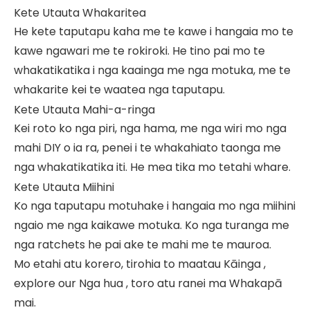
Kete Utauta Whakaritea
He kete taputapu kaha me te kawe i hangaia mo te
kawe ngawari me te rokiroki. He tino pai mo te
whakatikatika i nga kaainga me nga motuka, me te
whakarite kei te waatea nga taputapu.
Kete Utauta Mahi-a-ringa
Kei roto ko nga piri, nga hama, me nga wiri mo nga
mahi DIY o ia ra, penei i te whakahiato taonga me
nga whakatikatika iti. He mea tika mo tetahi whare.
Kete Utauta Miihini
Ko nga taputapu motuhake i hangaia mo nga miihini
ngaio me nga kaikawe motuka. Ko nga turanga me
nga ratchets he pai ake te mahi me te mauroa.
Mo etahi atu korero, tirohia to maatau
Kāinga
,
explore our
Nga hua
, toro atu ranei ma
Whakapā
mai
.