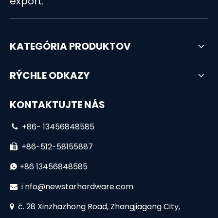
export.
KATEGÓRIA PRODUKTOV
RÝCHLE ODKAZY
KONTAKTUJTE NÁS
+86- 13456848585

+86-512-58155887

+86 13456848585

i
nfo@newstarhardware.com

č. 28 Xinzhazhong Road, Zhangjiagang City,
