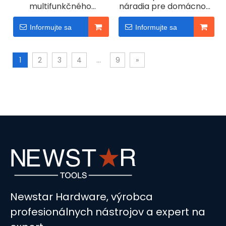
multifunkčného
náradia pre domácnosť
mechanického
Dvojitá dvierka
ručného náradia s
Informujte sa
Informujte sa
kladivom pre
domácnosť
1
2
3
4
...
9
»
Newstar Hardware, výrobca
profesionálnych nástrojov a expert na