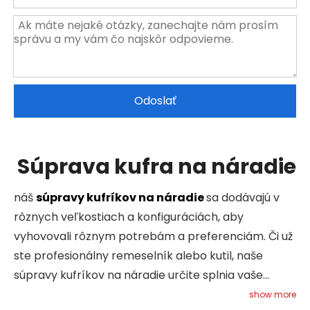
Odoslať
Súprava kufra na náradie
náš
súpravy kufríkov na náradie
sa dodávajú v
rôznych veľkostiach a konfiguráciách, aby
vyhovovali rôznym potrebám a preferenciám. Či už
ste profesionálny remeselník alebo kutil, naše
súpravy kufríkov na náradie určite splnia vaše
požiadavky. Každé puzdro je starostlivo navrhnuté
show more