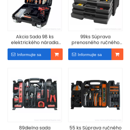
Akcia Sada 98 ks
99ks Súprava
elektrického náradia
prenosného ručného
Súprava ručného
náradia so 4 zásuvkami
náradia
a viacerými vrstvami
Informujte sa
Informujte sa
89dielna sada
55 ks Súprava ručného