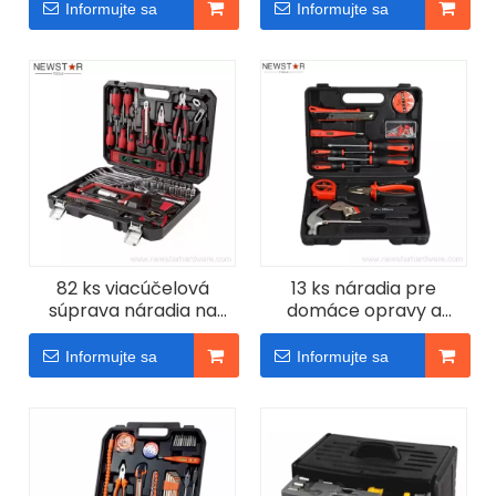
domácich majstrov
Informujte sa
Informujte sa
82 ks viacúčelová
13 ks náradia pre
súprava náradia na
domáce opravy a
opravu domácnosti a
domácich majstrov
auta
Informujte sa
Informujte sa