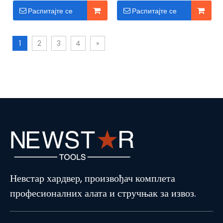
електрични алат
алуминијумском кућишту
Распитајте се
Распитајте се
1
2
3
4
»
Невстар хардвер, произвођач комплета
професионалних алата и стручњак за извоз.