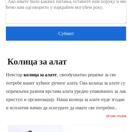
Субмит
Колица за алат
Невстар
колица за алате
, свеобухватно решење за све
потребе вашег кућног ручног алата. Ова колица за алате су
опремљена разним врстама алата уредно упакованих за лак
приступ и организацију. Наша колица за алате нуде згодан
и исплатив начин да осигурате да имате све потребне
алате на дохват руке. Било да сте „уради сам“ ентузијаста
show more
или професионалац, ова колица за алат су савршена за