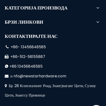
КАТЕГОРИЈА ПРОИЗВОДА
БРЗИ ЛИНКОВИ
КОНТАКТИРАЈТЕ НАС
+86- 13456848585

+86-512-58155887

+86 13456848585

и
nfo@newstarhardware.com

Бр. 28 Ксинзхазхонг Роад, Зхангјиаганг Цити, Сузхоу

Цити, Јиангсу Провинце