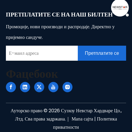
ПРЕТПЛАТИТЕ СЕ НА НАШ БИЛТЕН
Промоције, нови производи и распродаје. Директно у
пријемно сандуче.
Претплатите се
Фацебоок
Ауторско право ©
2026
Сузхоу Невстар Хардваре Цо.,
Лтд. Сва права задржана.｜
Мапа сајта
|
Политика
приватности