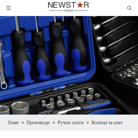
Хоме
»
Производи
»
Ручни алати
»
Колица за алат