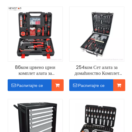
86ком црвено црни
254ком Сет алата за
комплет алата за
домаћинство Комплет
домаћинство
професионалних алата
ОЕМ
Распитајте се
Распитајте се