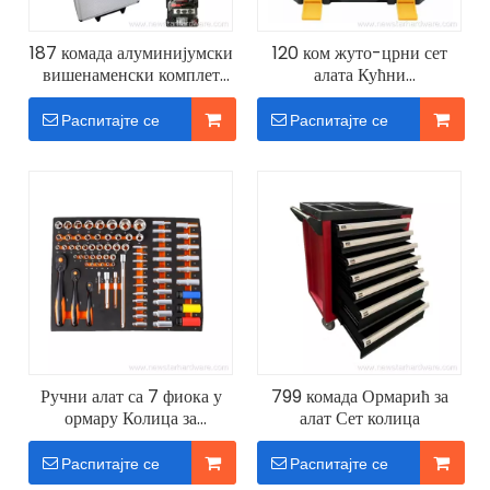
187 комада алуминијумски
120 ком жуто-црни сет
вишенаменски комплет
алата Кућни
алата у стилу колица
вишенаменски хардвер
Распитајте се
Распитајте се
Ручни алат са 7 фиока у
799 комада Ормарић за
ормару Колица за
алат Сет колица
професионални сет алата
Распитајте се
Распитајте се