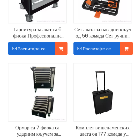
Гарнитура за алат са 6
Сет алата за насадни кључ
фиока Професионална
од 56 комада Сет ручних
поправка аутомобила
алата
Распитајте се
Распитајте се
Ормар са 7 фиока са
Комплет вишенаменских
ударним кључем за
алата од 177 комада у