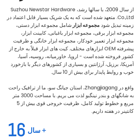
از سال 2009، با سالها رشد، Suzhou Newstar Hardware
Co.,Ltd. متعهد شده است که به یک شریک بسیار قابل اعتماد در
زمینه تبدیل شود
مجموعه ابزار
شامل مجموعه ابزار دستی،
مجموعه ابزار برقی، مجموعه ابزار باغبانی، کابینت ابزار،
مجموعه ابزار تعمیر خودکار، مجموعه ابزار خانگی و ظرفیت
پیشرفته OEM ابزارهای مختلف. کیت های ابزار قبلاً به خارج از
کشور فروخته شده است - اروپا، خاورمیانه، روسیه، آسیا،
آمریکا، برزیل، آرژانتین و بسیاری از کشورهای دیگر با بازخورد
خوب و روابط پایدار برای بیش از 10 سال.
واقع در Zhangjiagang، استان جیانگ سو، ما از ترافیک راحت
به شانگهای و بندر نینگبو لذت می بریم. با مساحت 3000 متر
مربع و خطوط تولید کامل، ظرفیت خروجی قوی بیش از 5
کانتینر در هفته داریم.
16
+ سال