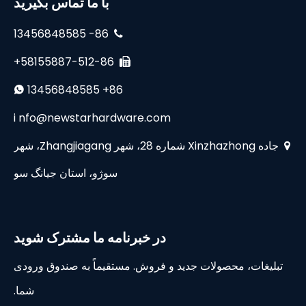
با ما تماس بگیرید
86- 13456848585

58155887-512-86+

13456848585 +86

i
nfo@newstarhardware.com
جاده Xinzhazhong شماره 28، شهر Zhangjiagang، شهر

سوژو، استان جیانگ سو
در خبرنامه ما مشترک شوید
تبلیغات، محصولات جدید و فروش. مستقیماً به صندوق ورودی
شما.