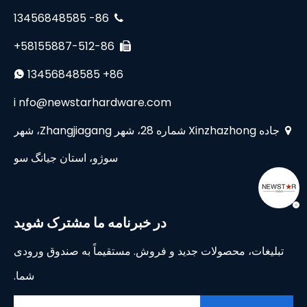
86- 13456848585

58155887-512-86+

13456848585 +86

i
nfo@newstarhardware.com
جاده Xinzhazhong شماره 28، شهر Zhangjiagang، شهر

سوژو، استان جیانگ سو
در خبرنامه ما مشترک شوید
تبلیغات، محصولات جدید و فروش. مستقیماً به صندوق ورودی
شما.