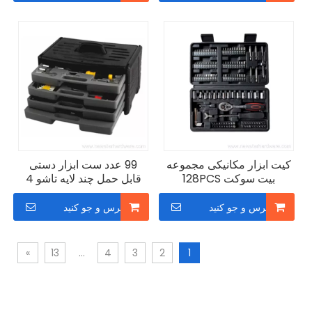
کیت ابزار مکانیکی مجموعه
99 عدد ست ابزار دستی
بیت سوکت 128PCS
قابل حمل چند لایه تاشو 4
کشو
پرس و جو کنید
پرس و جو کنید
»
13
...
4
3
2
1