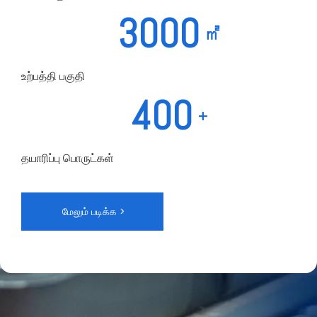
3000
㎡
உற்பத்தி பகுதி
400
+
தயாரிப்பு பொருட்கள்
மேலும் படிக்க >