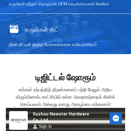
கருவிகள் மற்றும் தொகுப்பில் OEM வாடிக்கையாளர் லோகோ
கருவிகள் கிட்
டூல்ஸ் கிட்டின் திறந்த யோசனைகளை வரவேற்கிறோம்
டிஜிட்டல் ஷோரூம்
எங்கள் உற்பத்தித் திறன்களைப் பற்றி மேலும் அறிய
விரும்பினால், காட்சியில் உள்ள அவதாரத்தைக் கிளிக்
செய்யலாம் அல்லது எனது அழைப்பை ஏற்கலாம்!