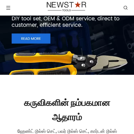
கருவிகளின் நம்பகமான
ஆதாரம்
ஹேண்ட் டூல்ஸ் செட், பவர் டூல்ஸ் செட், கார்டன் டூல்ஸ்