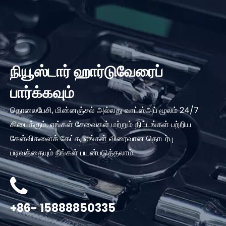
நியூஸ்டார் ஹார்டுவேரைப்
பார்க்கவும்
தொலைபேசி, மின்னஞ்சல் அல்லது வாட்ஸ்அப் மூலம் 24/7
கிடைக்கும். எங்கள் சேவைகள் மற்றும் திட்டங்கள் பற்றிய
கேள்விகளைக் கேட்க, எங்கள் விரைவான தொடர்பு
படிவத்தையும் நீங்கள் பயன்படுத்தலாம்.
+86- 15888850335